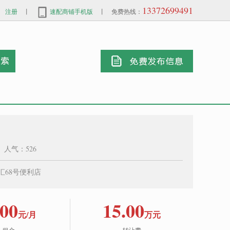
13372699491
注册
丨
速配商铺手机版
丨 免费热线：
0 人气：526
68号便利店
00
15.00
元/月
万元