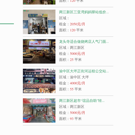
面积：
120
平米
两江新区三亚湾妈妈驿站低价...
区域：
租金：
2050
元/月
面积：
120
平米
龙头寺适合做烧烤店人气门面...
区域：两江新区
租金：
5000
元/月
面积：
25
平米
渝中区大坪正街河运校公交站...
区域：渝中区 大坪
租金：
4000
元/月
面积：
55
平米
两江新区超市“谊品自助”转...
区域：两江新区
租金：
5000
元/月
面积：
93
平米