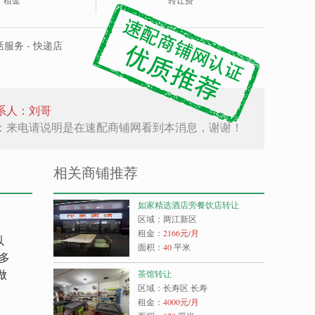
租金
转让费
服务 - 快递店
系人：刘哥
：来电请说明是在速配商铺网看到本消息，谢谢！
相关商铺推荐
如家精选酒店旁餐饮店转让
区域：两江新区
租金：
2166
元/月
以
面积：
40
平米
多
做
茶馆转让
区域：长寿区 长寿
租金：
4000
元/月