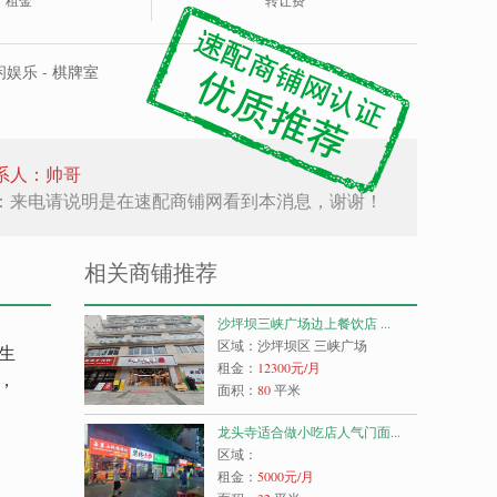
租金
转让费
娱乐 - 棋牌室
系人：帅哥
：来电请说明是在速配商铺网看到本消息，谢谢！
相关商铺推荐
沙坪坝三峡广场边上餐饮店 ...
区域：沙坪坝区 三峡广场
生
租金：
12300
元/月
，
面积：
80
平米
龙头寺适合做小吃店人气门面...
区域：
租金：
5000
元/月