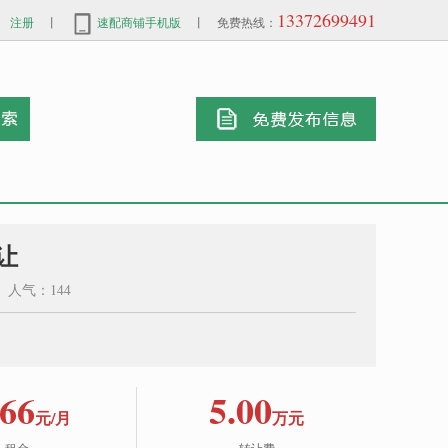
13372699491
注册
丨
速配商铺手机版
丨 免费热线：
让
1 人气：144
66
5.00
元/月
万元