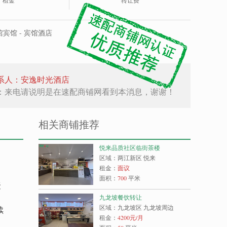
租金
转让费
宾馆 - 宾馆酒店
系人：安逸时光酒店
：来电请说明是在速配商铺网看到本消息，谢谢！
相关商铺推荐
悦来品质社区临街茶楼
区域：两江新区 悦来
租金：
面议
面积：
700
平米
聚
九龙坡餐饮转让
区域：九龙坡区 九龙坡周边
续
租金：
4200
元/月