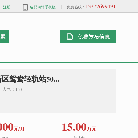
13372699491
注册
丨
速配商铺手机版
丨 免费热线：
鸳鸯轻轨站50...
0 人气：163
000
15.00
元/月
万元