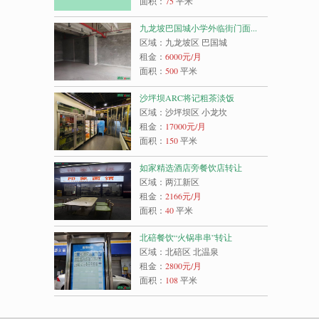
面积：
75
平米
九龙坡巴国城小学外临街门面...
区域：九龙坡区 巴国城
租金：
6000
元/月
面积：
500
平米
沙坪坝ARC将记粗茶淡饭
区域：沙坪坝区 小龙坎
租金：
17000
元/月
面积：
150
平米
如家精选酒店旁餐饮店转让
区域：两江新区
租金：
2166
元/月
面积：
40
平米
北碚餐饮“火锅串串”转让
区域：北碚区 北温泉
租金：
2800
元/月
面积：
108
平米