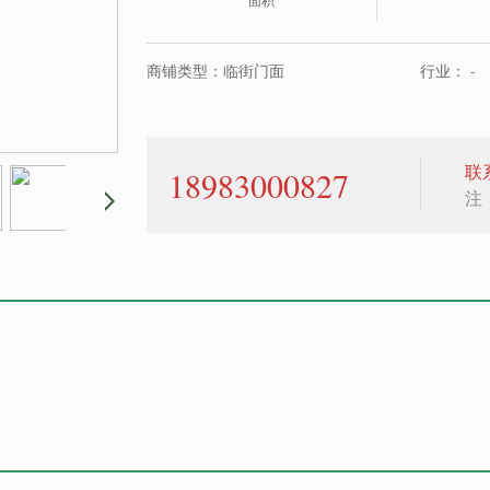
面积
商铺类型：临街门面
行业： -
联
18983000827
注