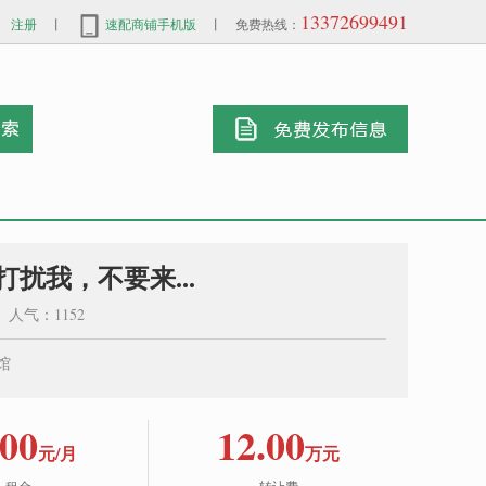
13372699491
注册
丨
速配商铺手机版
丨 免费热线：
打扰我，不要来...
3 人气：1152
馆
00
12.00
元/月
万元