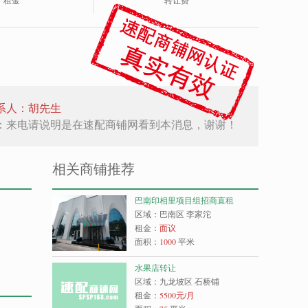
租金
转让费
系人：胡先生
：来电请说明是在速配商铺网看到本消息，谢谢！
相关商铺推荐
巴南印相里项目组招商直租
区域：巴南区 李家沱
租金：
面议
面积：
1000
平米
水果店转让
区域：九龙坡区 石桥铺
租金：
5500
元/月