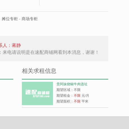
摊位专柜 - 商场专柜
系人：蒋静
：来电请说明是在速配商铺网看到本消息，谢谢！
相关求租信息
贵阿妹烧椒牛肉选址
期望区域：不限
期望租金：
不限
元/月
期望面积：
不限
平米