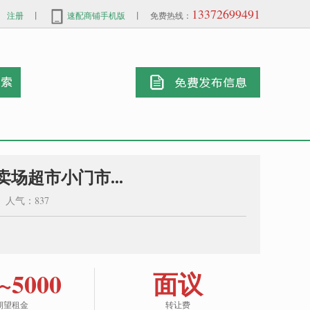
13372699491
注册
丨
速配商铺手机版
丨 免费热线：
卖场超市小门市...
0 人气：837
~5000
面议
期望租金
转让费