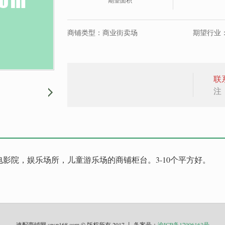
期望面积
商铺类型：商业街卖场
期望行业：
联
注
影院，娱乐场所，儿童游乐场的商铺柜台。3-10个平方好。
速配商铺网 spsp168.com © 版权所有 2017 丨 备案号：
渝ICP备17006163号