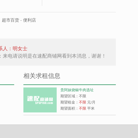
超市百货 - 便利店
系人：明女士
：来电请说明是在速配商铺网看到本消息，谢谢！
相关求租信息
贵阿妹烧椒牛肉选址
期望区域：不限
期望租金：
不限
元/月
期望面积：
不限
平米