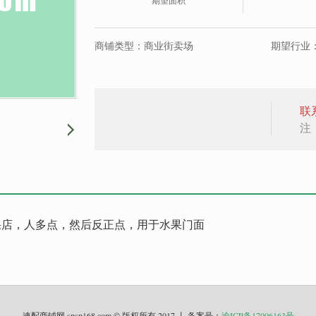
期望面积
商铺类型：商业街卖场
期望行业：
联
注
水果店，人多点，然后反正点，用于水果门面
速配商铺网 spsp168.com © 版权所有 2017 丨 备案号：
渝ICP备17006163号