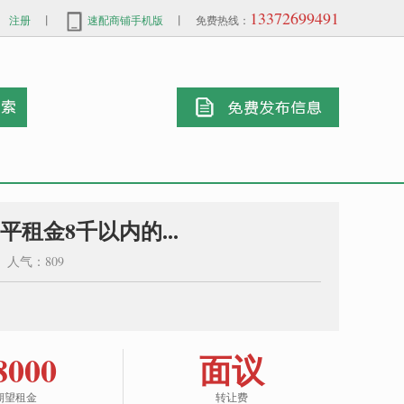
13372699491
注册
丨
速配商铺手机版
丨 免费热线：
平租金8千以内的...
4 人气：809
8000
面议
期望租金
转让费