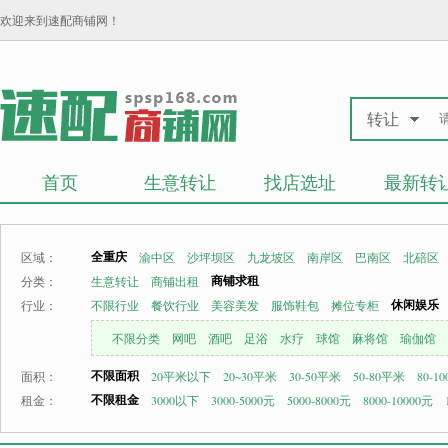
欢迎来到速配商铺网！
转让
首页
生意转让
找店选址
最新转
全重庆
区域：
渝中区
沙坪坝区
九龙坡区
南岸区
巴南区
北碚区
商铺求租
分类：
生意转让
商铺出租
休闲娱乐
行业：
不限行业
餐饮行业
美容美发
服饰鞋包
摊位专柜
不限分类
网吧
酒吧
足浴
水疗
球馆
麻将馆
瑜伽馆
不限面积
面积：
20平米以下
20~30平米
30-50平米
50-80平米
80-1
不限租金
租金：
3000以下
3000-5000元
5000-8000元
8000-10000元