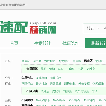
欢迎来到速配商铺网！
转让
首页
生意转让
找店选址
最新转
巴南区
区域：
全重庆
渝中区
沙坪坝区
九龙坡区
南岸区
北碚区
全巴南区
界石
鱼洞
李家沱
南泉
一品
龙洲湾
生意转让
分类：
商铺出租
商铺求租
行业：
不限行业
餐饮行业
美容美发
服饰鞋包
摊位专柜
休闲娱乐
不限分类
汽修店
汽配店
轮胎店
汽车美容店
车场
不限面积
面积：
20平米以下
20~30平米
30-50平米
50-80平米
80-1
不限租金
租金：
3000以下
3000-5000元
5000-8000元
8000-10000元