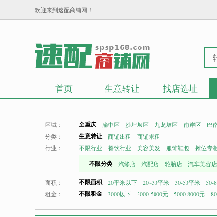
欢迎来到速配商铺网！
首页
生意转让
找店选址
全重庆
区域：
渝中区
沙坪坝区
九龙坡区
南岸区
巴
生意转让
分类：
商铺出租
商铺求租
行业：
不限行业
餐饮行业
美容美发
服饰鞋包
摊位专
不限分类
汽修店
汽配店
轮胎店
汽车美容店
不限面积
面积：
20平米以下
20~30平米
30-50平米
50-
不限租金
租金：
3000以下
3000-5000元
5000-8000元
80