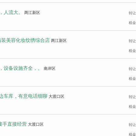
，人流大。
两江新区
转让
租金
精装美容化妆纹绣综合店
两江新区
转让
租金
房，设备设施齐全，。
南岸区
转让
租金
边车库，有意电话细聊
大渡口区
转让
租金
 接手直接经营
大渡口区
转让
租金