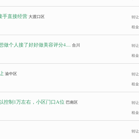
 接手直接经营
大渡口区
转让
租金
做个人接了好好做美容评分4....
合川
转让
租金
让
渝中区
转让
租金
以控制1万左右，小区门口A位
巴南区
转让
租金
转让