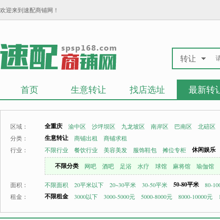
欢迎来到速配商铺网！
转让
首页
生意转让
找店选址
最新转
全重庆
区域：
渝中区
沙坪坝区
九龙坡区
南岸区
巴南区
北碚区
生意转让
分类：
商铺出租
商铺求租
休闲娱乐
行业：
不限行业
餐饮行业
美容美发
服饰鞋包
摊位专柜
不限分类
网吧
酒吧
足浴
水疗
球馆
麻将馆
瑜伽馆
50-80平米
面积：
不限面积
20平米以下
20~30平米
30-50平米
80-1
不限租金
租金：
3000以下
3000-5000元
5000-8000元
8000-10000元