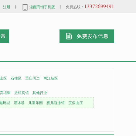
13372699491
注册
丨
速配商铺手机版
丨 免费热线：
山区
石柱区
重庆周边
两江新区
育培训
旅馆宾馆
其他行业
电玩城
溜冰场
儿童乐园
婴儿游泳馆
度假山庄