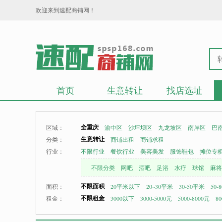
欢迎来到速配商铺网！
首页
生意转让
找店选址
全重庆
区域：
渝中区
沙坪坝区
九龙坡区
南岸区
巴
生意转让
分类：
商铺出租
商铺求租
行业：
不限行业
餐饮行业
美容美发
服饰鞋包
摊位专
不限分类
网吧
酒吧
足浴
水疗
球馆
麻将
不限面积
面积：
20平米以下
20~30平米
30-50平米
50-
不限租金
租金：
3000以下
3000-5000元
5000-8000元
80