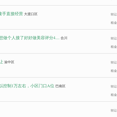
 接手直接经营
大渡口区
转让
租金
做个人接了好好做美容评分4....
合川
转让
租金
让
渝中区
转让
租金
以控制1万左右，小区门口A位
巴南区
转让
租金
转让