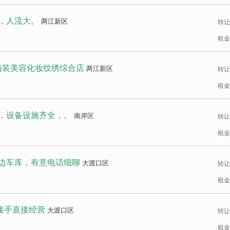
，人流大。
两江新区
转让
租金
精装美容化妆纹绣综合店
两江新区
转让
租金
房，设备设施齐全，。
南岸区
转让
租金
边车库，有意电话细聊
大渡口区
转让
租金
 接手直接经营
大渡口区
转让
租金