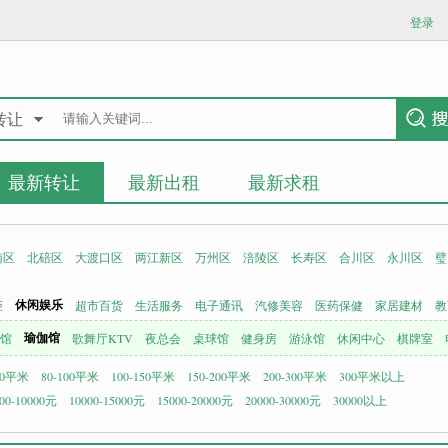
登录
转让
最新转让
最新出租
最新求租
南区
北碚区
大渡口区
两江新区
万州区
涪陵区
长寿区
合川区
永川区
璧
休闲娱乐
柜
超市百货
生活服务
电子通讯
汽修美容
医药保健
家居建材
教
瑜伽馆
馆
歌舞厅KTV
夜总会
桌球馆
健身房
游泳馆
休闲中心
棋牌室
80平米
80-100平米
100-150平米
150-200平米
200-300平米
300平米以上
00-10000元
10000-15000元
15000-20000元
20000-30000元
30000以上