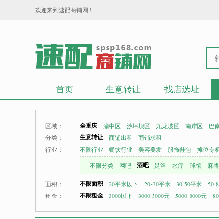
欢迎来到速配商铺网！
首页
生意转让
找店选址
全重庆
区域：
渝中区
沙坪坝区
九龙坡区
南岸区
巴
生意转让
分类：
商铺出租
商铺求租
行业：
不限行业
餐饮行业
美容美发
服饰鞋包
摊位专
酒吧
不限分类
网吧
足浴
水疗
球馆
麻将
不限面积
面积：
20平米以下
20~30平米
30-50平米
50-
不限租金
租金：
3000以下
3000-5000元
5000-8000元
80