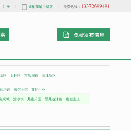
13372699491
注册
丨
速配商铺手机版
丨 免费热线：
山区
石柱区
重庆周边
两江新区
育培训
旅馆宾馆
其他行业
电玩城
溜冰场
儿童乐园
婴儿游泳馆
度假山庄