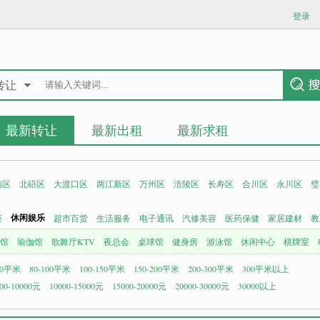
登录
转让
最新转让
最新出租
最新求租
南区
北碚区
大渡口区
两江新区
万州区
涪陵区
长寿区
合川区
永川区
璧
休闲娱乐
柜
超市百货
生活服务
电子通讯
汽修美容
医药保健
家居建材
教
馆
瑜伽馆
歌舞厅KTV
夜总会
桌球馆
健身房
游泳馆
休闲中心
棋牌室
80平米
80-100平米
100-150平米
150-200平米
200-300平米
300平米以上
00-10000元
10000-15000元
15000-20000元
20000-30000元
30000以上