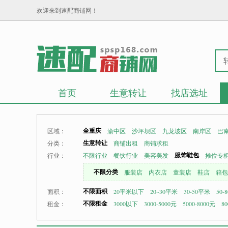
欢迎来到速配商铺网！
首页
生意转让
找店选址
全重庆
区域：
渝中区
沙坪坝区
九龙坡区
南岸区
巴
生意转让
分类：
商铺出租
商铺求租
服饰鞋包
行业：
不限行业
餐饮行业
美容美发
摊位专
不限分类
服装店
内衣店
童装店
鞋店
箱包
不限面积
面积：
20平米以下
20~30平米
30-50平米
50-
不限租金
租金：
3000以下
3000-5000元
5000-8000元
80