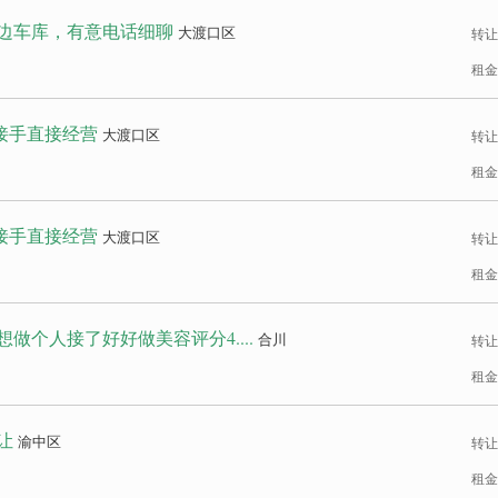
边车库，有意电话细聊
大渡口区
转让
租金
 接手直接经营
大渡口区
转让
租金
 接手直接经营
大渡口区
转让
租金
做个人接了好好做美容评分4....
合川
转让
租金
让
渝中区
转让
租金