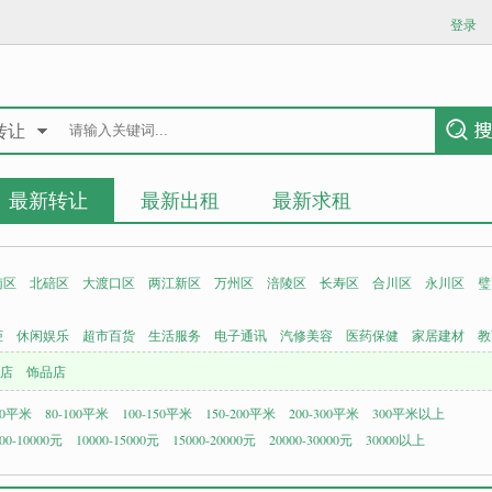
登录
转让
最新转让
最新出租
最新求租
南区
北碚区
大渡口区
两江新区
万州区
涪陵区
长寿区
合川区
永川区
璧
柜
休闲娱乐
超市百货
生活服务
电子通讯
汽修美容
医药保健
家居建材
教
店
饰品店
80平米
80-100平米
100-150平米
150-200平米
200-300平米
300平米以上
00-10000元
10000-15000元
15000-20000元
20000-30000元
30000以上