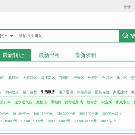
登录
转让
最新转让
最新出租
最新求租
南区
北碚区
大渡口区
两江新区
万州区
涪陵区
长寿区
合川区
永川区
璧
生活服务
柜
休闲娱乐
超市百货
电子通讯
汽修美容
医药保健
家居建材
教
报刊亭
送水送气店
宠物店
照相馆
婚纱摄影店
婚介所
职业所
家政中心
80平米
80-100平米
100-150平米
150-200平米
200-300平米
300平米以上
00-10000元
10000-15000元
15000-20000元
20000-30000元
30000以上