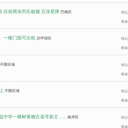
员 目前两张乔氏银腿 五张星牌
巴南区
转让
租金
。一楼门面可出租
沙坪坝区
转让
租金
不限区域
转让
租金
让
不限区域
转让
租金
中学一棵树黄桷古道寻新主，...
南岸区
转让
租金