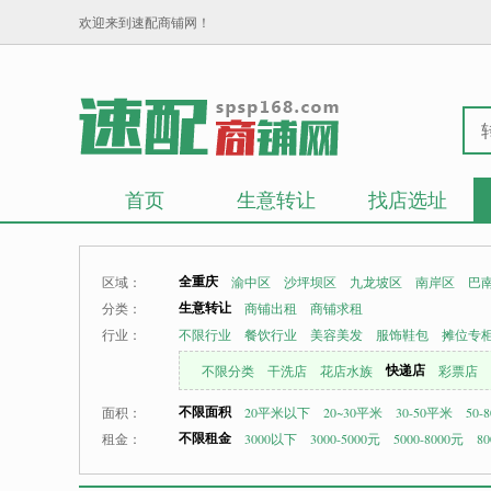
欢迎来到速配商铺网！
首页
生意转让
找店选址
全重庆
区域：
渝中区
沙坪坝区
九龙坡区
南岸区
巴
生意转让
分类：
商铺出租
商铺求租
行业：
不限行业
餐饮行业
美容美发
服饰鞋包
摊位专
快递店
不限分类
干洗店
花店水族
彩票店
不限面积
面积：
20平米以下
20~30平米
30-50平米
50-
不限租金
租金：
3000以下
3000-5000元
5000-8000元
80