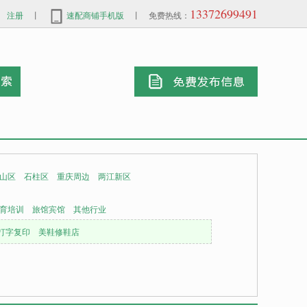
13372699491
注册
丨
速配商铺手机版
丨 免费热线：
山区
石柱区
重庆周边
两江新区
育培训
旅馆宾馆
其他行业
打字复印
美鞋修鞋店