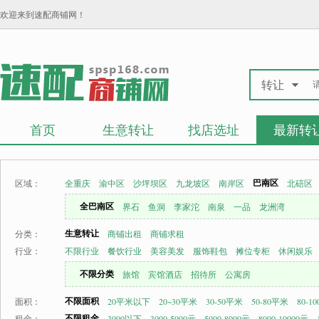
欢迎来到速配商铺网！
转让
首页
生意转让
找店选址
最新转
巴南区
区域：
全重庆
渝中区
沙坪坝区
九龙坡区
南岸区
北碚区
全巴南区
界石
鱼洞
李家沱
南泉
一品
龙洲湾
生意转让
分类：
商铺出租
商铺求租
行业：
不限行业
餐饮行业
美容美发
服饰鞋包
摊位专柜
休闲娱乐
不限分类
旅馆
宾馆酒店
招待所
公寓房
不限面积
面积：
20平米以下
20~30平米
30-50平米
50-80平米
80-1
不限租金
租金：
3000以下
3000-5000元
5000-8000元
8000-10000元