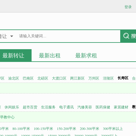
登录
转让
最新转让
最新出租
最新求租
长寿区
岸区
渝北区
巴南区
北碚区
大渡口区
两江新区
万州区
涪陵区
合
教
柜
休闲娱乐
超市百货
生活服务
电子通讯
汽修美容
医药保健
家居建材
早教中心
80平米
80-100平米
100-150平米
150-200平米
200-300平米
300平米以上
00-10000元
10000-15000元
15000-20000元
20000-30000元
30000以上