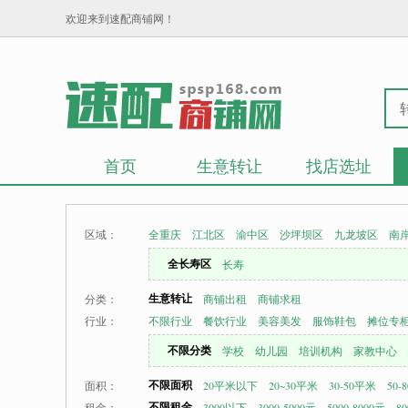
欢迎来到速配商铺网！
首页
生意转让
找店选址
区域：
全重庆
江北区
渝中区
沙坪坝区
九龙坡区
南
全长寿区
长寿
生意转让
分类：
商铺出租
商铺求租
行业：
不限行业
餐饮行业
美容美发
服饰鞋包
摊位专
不限分类
学校
幼儿园
培训机构
家教中心
不限面积
面积：
20平米以下
20~30平米
30-50平米
50-
不限租金
租金：
3000以下
3000-5000元
5000-8000元
80