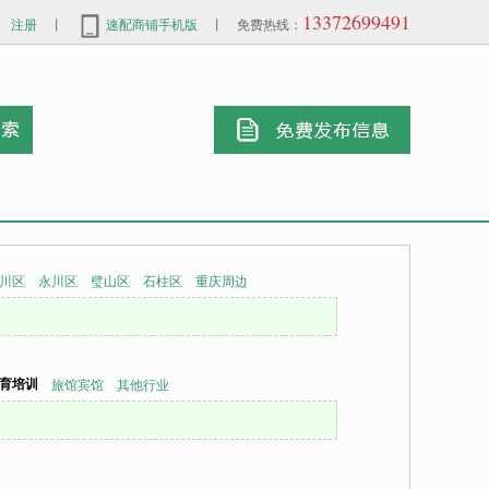
13372699491
注册
丨
速配商铺手机版
丨 免费热线：
川区
永川区
璧山区
石柱区
重庆周边
育培训
旅馆宾馆
其他行业